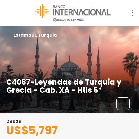
Estambul, Turquia
C4087-Leyendas de Turquia y
Grecia - Cab. XA - Htls 5*
Desde
US$5,797