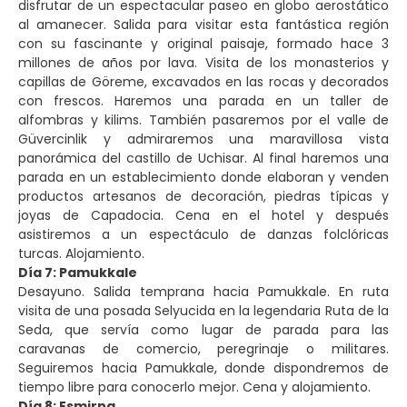
disfrutar de un espectacular paseo en globo aerostático
al amanecer. Salida para visitar esta fantástica región
con su fascinante y original paisaje, formado hace 3
millones de años por lava. Visita de los monasterios y
capillas de Göreme, excavados en las rocas y decorados
con frescos. Haremos una parada en un taller de
alfombras y kilims. También pasaremos por el valle de
Güvercinlik y admiraremos una maravillosa vista
panorámica del castillo de Uchisar. Al final haremos una
parada en un establecimiento donde elaboran y venden
productos artesanos de decoración, piedras típicas y
joyas de Capadocia. Cena en el hotel y después
asistiremos a un espectáculo de danzas folclóricas
turcas. Alojamiento.
Día 7: Pamukkale
Desayuno. Salida temprana hacia Pamukkale. En ruta
visita de una posada Selyucida en la legendaria Ruta de la
Seda, que servía como lugar de parada para las
caravanas de comercio, peregrinaje o militares.
Seguiremos hacia Pamukkale, donde dispondremos de
tiempo libre para conocerlo mejor. Cena y alojamiento.
Día 8: Esmirna