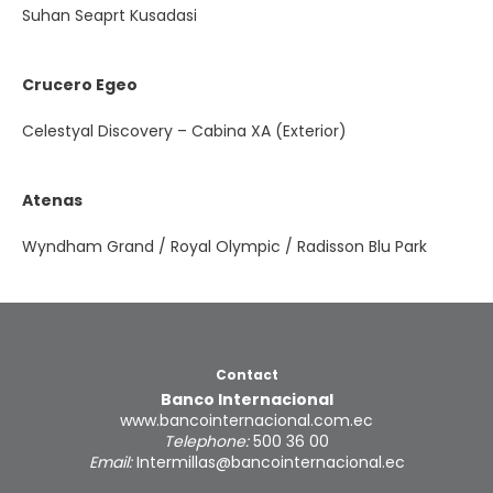
Suhan Seaprt Kusadasi
Crucero Egeo
Celestyal Discovery – Cabina XA (Exterior)
Atenas
Wyndham Grand / Royal Olympic / Radisson Blu Park
Contact
Banco Internacional
www.bancointernacional.com.ec
Telephone:
500 36 00
Email:
Intermillas@bancointernacional.ec