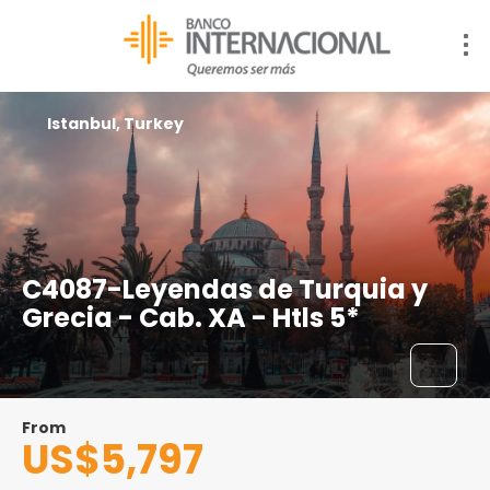
Istanbul, Turkey
C4087-Leyendas de Turquia y
Grecia - Cab. XA - Htls 5*
From
US$5,797