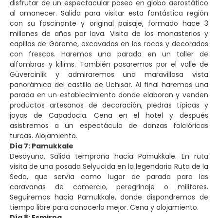
disfrutar de un espectacular paseo en globo aerostático
al amanecer. Salida para visitar esta fantástica región
con su fascinante y original paisaje, formado hace 3
millones de años por lava. Visita de los monasterios y
capillas de Göreme, excavados en las rocas y decorados
con frescos. Haremos una parada en un taller de
alfombras y kilims. También pasaremos por el valle de
Güvercinlik y admiraremos una maravillosa vista
panorámica del castillo de Uchisar. Al final haremos una
parada en un establecimiento donde elaboran y venden
productos artesanos de decoración, piedras típicas y
joyas de Capadocia. Cena en el hotel y después
asistiremos a un espectáculo de danzas folclóricas
turcas. Alojamiento.
Día 7: Pamukkale
Desayuno. Salida temprana hacia Pamukkale. En ruta
visita de una posada Selyucida en la legendaria Ruta de la
Seda, que servía como lugar de parada para las
caravanas de comercio, peregrinaje o militares.
Seguiremos hacia Pamukkale, donde dispondremos de
tiempo libre para conocerlo mejor. Cena y alojamiento.
Día 8: Esmirna