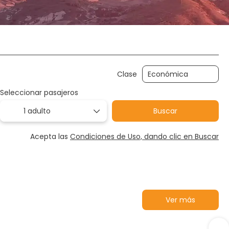
guros
Paquetes
Trip Planner
Deporte y Event
Clase
Seleccionar pasajeros
1 adulto
Buscar
Acepta las
Condiciones de Uso, dando clic en Buscar
Ver más