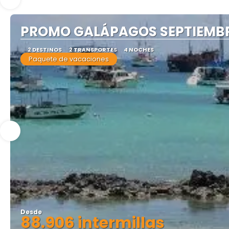
PROMO GALÁPAGOS SEPTIEMBR
2 DESTINOS
2 TRANSPORTES
4 NOCHES
Paquete de vacaciones
Desde
88.906 intermillas