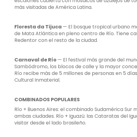
escalones cubierta con mosaicos de azulejos de to
más visitadas de América Latina.
Floresta da Tijuca
— El bosque tropical urbano m
de Mata Atlántica en pleno centro de Río. Tiene c
Redentor con el resto de la ciudad.
Carnaval de Río
— El festival más grande del mun
Sambódromo, los blocos de calle y la mayor concen
Río recibe más de 5 millones de personas en 5 dí
Cultural Inmaterial.
COMBINADOS POPULARES
Río + Buenos Aires: el combinado Sudamérica Sur 
ambas ciudades. Río + Iguazú: las Cataratas del Ig
visitar desde el lado brasileño.