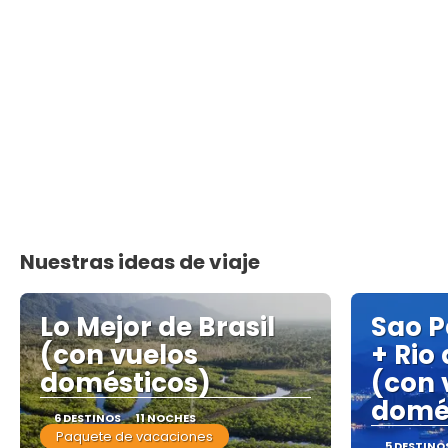
Nuestras ideas de viaje
Lo Mejor de Brasil
Sao P
(con vuelos
+ Rio
domésticos)
(con 
domé
6 DESTINOS
11 NOCHES
Paquete de vacaciones
5 DESTINO