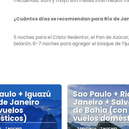
frecuentes. Abril y mayo son meses intermedios m
¿Cuántos días se recomiendan para Río de Jan
5 noches para el Cristo Redentor, el Pan de Azúca
Selarón. 6-7 noches para agregar el bosque de Tijuc
aulo + Iguazú
Sao Paulo + Ri
 de Janeiro
Janeiro + Sal
vuelos
de Bahia (con
sticos)
vuelos domést
S
7 NOCHES
3 DESTINOS
7 NOCHES