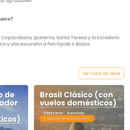
uy agradables.
eiro?
r, Copacabana, Ipanema, Santa Teresa y la Escadaria
a y una excursión a Petrópolis o Búzios.
Ver todas las ideas
o de
Brasil Clásico (con
vador
vuelos domésticos)
5 DESTINOS
8 NOCHES
icos)
Paquete de vacaciones