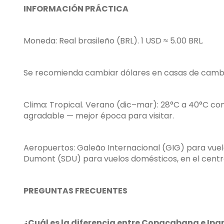
INFORMACIÓN PRÁCTICA
Moneda: Real brasileño (BRL). 1 USD ≈ 5.00 BRL.
Se recomienda cambiar dólares en casas de cambio 
Clima: Tropical. Verano (dic–mar): 28°C a 40°C con l
agradable — mejor época para visitar.
Aeropuertos: Galeão Internacional (GIG) para vuelo
Dumont (SDU) para vuelos domésticos, en el centro
PREGUNTAS FRECUENTES
¿Cuál es la diferencia entre Copacabana e Ip