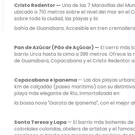
Cristo Redentor —
Una de las 7 Maravillas del Mu
ubicado a 710 metros sobre el nivel del mar en el
sobre toda la ciudad, las playas y la
bahía de Guanabara. Accesible en tren cremallera 
Pan de Azúcar (Pão de Açúcar) —
El cerro más i
barrio Urca hasta la cima a 396 metros. Ofrece la 
de Guanabara, Copacabana y el Cristo Redentor al f
Copacabana e Ipanema
— Las dos playas urban
km de calçadão (paseo marítimo) con su distintiv
playa más elegante de Río, inmortalizada en
la bossa nova "Garota de Ipanema", con el mejor a
Santa Teresa y Lapa
— El barrio más bohemio de 
coloniales coloridas, ateliers de artistas y el famo