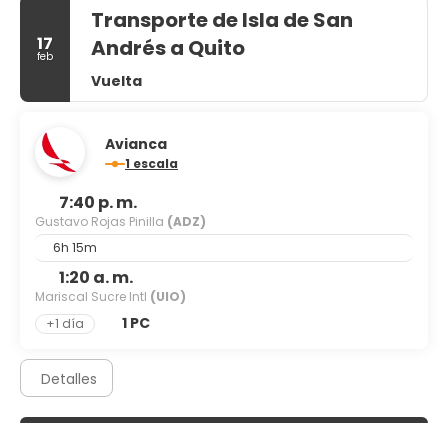
Transporte de Isla de San
Tendrás tintorería, un servicio de recepción las 24 horas y
17
Andrés a Quito
consigna de equipaje a tu disposición.
feb
Vuelta
Avianca
1 escala
7:40 p. m.
Gustavo Rojas Pinilla
(ADZ)
6h 15m
1:20 a. m.
Mariscal Sucre Intl
(UIO)
1 PC
+1 día
Detalles