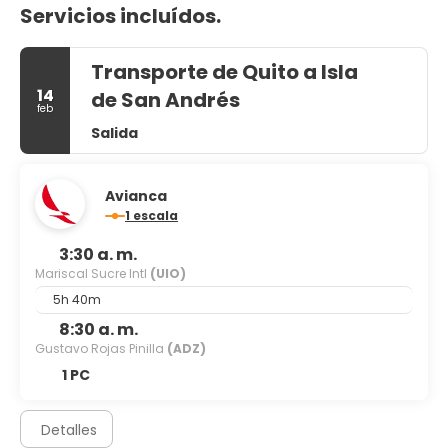
Servicios incluídos.
Transporte de Quito a Isla
14
de San Andrés
feb
Salida
Avianca
1 escala
3:30 a. m.
Mariscal Sucre Intl
(UIO)
5h 40m
8:30 a. m.
Gustavo Rojas Pinilla
(ADZ)
1 PC
Detalles