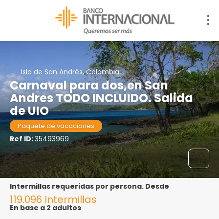
Isla de San Andrés, Colombia
Carnaval para dos,en San
Andres TODO INCLUIDO. Salida
de UIO
Paquete de vacaciones
Ref ID:
35493969
Intermillas requeridas por persona. Desde
119.096 Intermillas
En base a 2 adultos