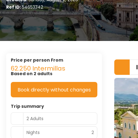
Ref ID:
54653342
price per person From
62.250 Intermillas
Based on 2 adults
Book directly without changes
Trip summary
2 Adults
Nights
2