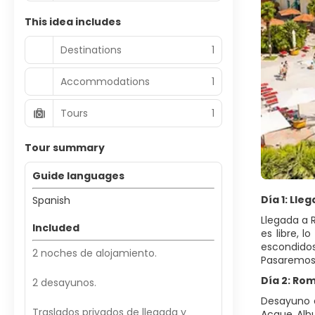
This idea includes
Destinations
1
Accommodations
1
Tours
1
Tour summary
Guide languages
Día 1: Ll
Spanish
Llegada a R
Included
es libre, l
escondido
2 noches de alojamiento.
Pasaremos
Día 2: Ro
2 desayunos.
Desayuno e
Traslados privados de llegada y
Acque Albu