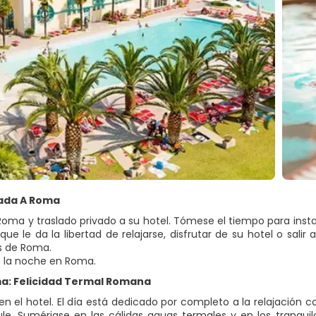
egada A Roma
oma y traslado privado a su hotel. Tómese el tiempo para instalar
o que le da la libertad de relajarse, disfrutar de su hotel o sali
s de Roma.
 la noche en Roma.
ma: Felicidad Termal Romana
n el hotel. El día está dedicado por completo a la relajación
le. Sumérjase en las cálidas aguas termales y en los tranquil