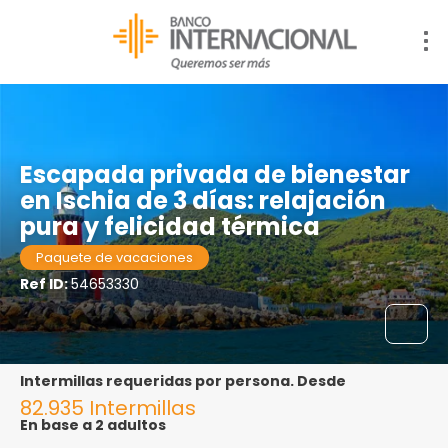
Escapada privada de bienestar
en Ischia de 3 días: relajación
pura y felicidad térmica
Paquete de vacaciones
Ref ID:
54653330
Intermillas requeridas por persona. Desde
82.935 Intermillas
En base a 2 adultos